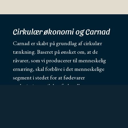
Cirkulær økonomi og Carnad
Carnad er skabt på grundlag af cirkulær
tænkning. Baseret på ønsket om, at de
råvarer, som vi producerer til menneskelig
ernæring, skal forblive i det menneskelige
segment i stedet for at fødevarer
nedprioriteres til dyrefoder eller
energiprodukter.
Med den nuværende økonomiske model med
“tag, lav, smid ud” er der for mange
ressourcer, som ikke udnyttes optimalt.