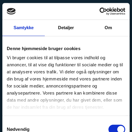
Samtykke
Detaljer
Om
Carnad expands with
new storehouse
Denne hjemmeside bruger cookies
Vi bruger cookies til at tilpasse vores indhold og
annoncer, til at vise dig funktioner til sociale medier og til
at analysere vores trafik. Vi deler også oplysninger om
din brug af vores hjemmeside med vores partnere inden
for sociale medier, annonceringspartnere og
analysepartnere. Vores partnere kan kombinere disse
data med andre oplysninger, du har givet dem, eller som
de har indsamlet fra din brug af deres tjenester.
Samtykkevalg
Company
Nødvendig