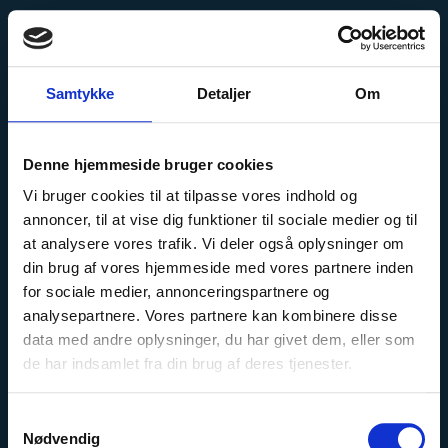
Samtykke
Detaljer
Om
Samarbejdet med
Lemvigh-Müller
Denne hjemmeside bruger cookies
Vi bruger cookies til at tilpasse vores indhold og
resulterede i en
annoncer, til at vise dig funktioner til sociale medier og til
at analysere vores trafik. Vi deler også oplysninger om
fordel i form af viden
din brug af vores hjemmeside med vores partnere inden
for sociale medier, annonceringspartnere og
analysepartnere. Vores partnere kan kombinere disse
data med andre oplysninger, du har givet dem, eller som
de har indsamlet fra din brug af deres tjenester.
Samtykkevalg
Nødvendig